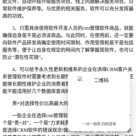
助文件、自动升级升级服务项目、线上问题解决服务项目、日
常软件维护保养等。与优质的相关服务，软件可以充分发挥最
高的功效。
3、只需具体使用软件开发人员的crm管理软件商品，就能
确保自身是不是必须该商品。与此同时，在使用前，还一定要
向软件产品研发商确定使用时间限制、作用受限和是不是包括
服务等，便于让自身在规定的時间内了解掌握其软件，也可以
防止
“
潜在性花销
”
。
4、可以给予永久性更新和维系的企业在选择CRM客户关
系管理软件时需要考虑到长期性数据信息更新问题。此外，还
能够长期性维护企业的消费者数据信息，如信息的輸出能否、
能不能适用好几个数据库查询的融合等。
贵
≠对选择性价比高最大的crm管理软件
一些企业在选择
crm管理软件时非常容易走两个极端，一
个是
“
贵
=对
”
，一个是
“
力求耗费最少
”
。实际上这两个极端全
一对一指导 扫码咨询
是选择
CRM软件的错误观念!做为企业管理人员，针对所有必